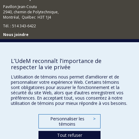
Pavillon Jean-Coutu
2940, chemin de Polytechnique,
Montréal, Québec H3T 1J4
Tél. : 514 343-6422
Nous joindre
Nous trouver
L’UdeM reconnaît l’importance de
respecter la vie privée
Plan du site
L’utilisation de témoins nous permet d’améliorer et de
personnaliser votre expérience Web. Certains témoins
Accessibilité
sont obligatoires pour assurer le fonctionnement et la
sécurité du site Web, alors que d’autres enregistrent vos
préférences. En acceptant tout, vous consentez à notre
utilisation de témoins pour mieux répondre à vos besoins.
Personnaliser les
>
témoins
Tout refuser