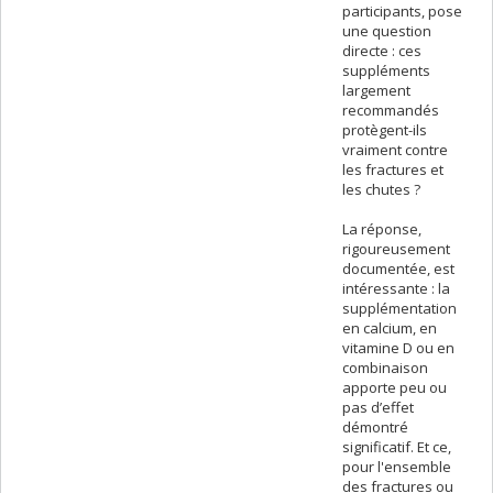
participants, pose
une question
directe : ces
suppléments
largement
recommandés
protègent-ils
vraiment contre
les fractures et
les chutes ?
La réponse,
rigoureusement
documentée, est
intéressante : la
supplémentation
en calcium, en
vitamine D ou en
combinaison
apporte peu ou
pas d’effet
démontré
significatif. Et ce,
pour l'ensemble
des fractures ou