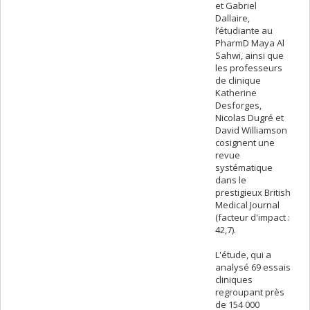
et Gabriel
Dallaire,
l’étudiante au
PharmD Maya Al
Sahwi, ainsi que
les professeurs
de clinique
Katherine
Desforges,
Nicolas Dugré et
David Williamson
cosignent une
revue
systématique
dans le
prestigieux British
Medical Journal
(facteur d'impact :
42,7).
L'étude, qui a
analysé 69 essais
cliniques
regroupant près
de 154 000