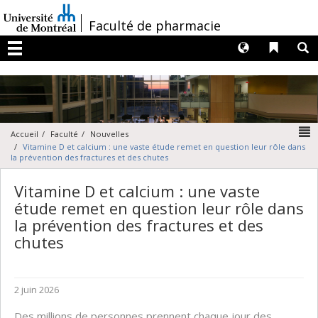
Passer
au
/
Faculté de pharmacie
contenu
Langues
Liens 
R
Menu
N
Accueil
Faculté
Nouvelles
Vitamine D et calcium : une vaste étude remet en question leur rôle dans
la prévention des fractures et des chutes
Vitamine D et calcium : une vaste
étude remet en question leur rôle dans
la prévention des fractures et des
chutes
2 juin 2026
Des millions de personnes prennent chaque jour des