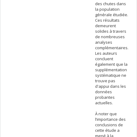
des chutes dans
la population
générale étudiée.
Ces résultats
demeurent
solides à travers
de nombreuses
analyses
complémentaires.
Les auteurs
concluent
également que la
supplémentation
systématique ne
trouve pas
d'appui dans les
données
probantes
actuelles.
À noter que
l’importance des
conclusions de
cette étude a
mené à la