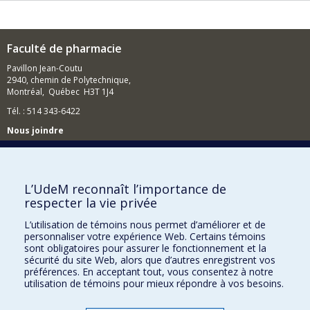
Faculté de pharmacie
Pavillon Jean-Coutu
2940, chemin de Polytechnique,
Montréal, Québec H3T 1J4
Tél. : 514 343-6422
Nous joindre
Nous trouver
L’UdeM reconnaît l’importance de
respecter la vie privée
Plan du site
L’utilisation de témoins nous permet d’améliorer et de
personnaliser votre expérience Web. Certains témoins
Accessibilité
sont obligatoires pour assurer le fonctionnement et la
sécurité du site Web, alors que d’autres enregistrent vos
préférences. En acceptant tout, vous consentez à notre
utilisation de témoins pour mieux répondre à vos besoins.