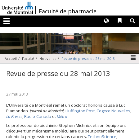
Passer
au
/
Faculté de pharmacie
contenu
Langues
Liens 
R
Menu
N
Accueil
Faculté
Nouvelles
Revue de presse du 28 mai 2013
Revue de presse du 28 mai 2013
27 mai 2013
L'Université de Montréal remet un doctorat honoris causa à Luc
Plamondon.
Journal de Montréal,
Huffington Post
,
Cogeco Nouvelles
,
La Presse
,
Radio-Canada
et
Métro
Le professeur de biochimie Stephen Michnick et son équipe ont
découvert un mécanisme moléculaire qui peut potentiellement
ralentir la progression de certains cancers.
TechnoScience
,