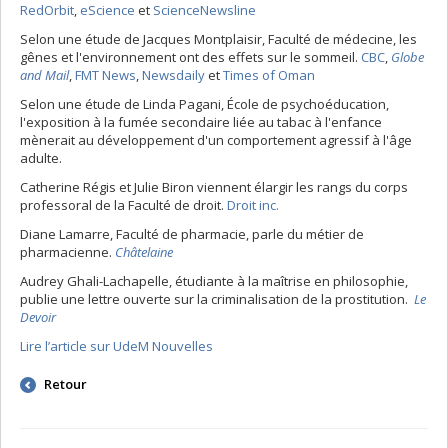
RedOrbit
,
eScience
et
ScienceNewsline
Selon une étude de Jacques Montplaisir, Faculté de médecine, les
gênes et l'environnement ont des effets sur le sommeil.
CBC
,
Globe
and Mail
,
FMT News
,
Newsdaily
et
Times of Oman
Selon une étude de Linda Pagani, École de psychoéducation,
l'exposition à la fumée secondaire liée au tabac à l'enfance
mènerait au développement d'un comportement agressif à l'âge
adulte.
Catherine Régis et Julie Biron viennent élargir les rangs du corps
professoral de la Faculté de droit.
Droit inc.
Diane Lamarre, Faculté de pharmacie, parle du métier de
pharmacienne.
Châtelaine
Audrey Ghali-Lachapelle, étudiante à la maîtrise en philosophie,
publie une lettre ouverte sur la criminalisation de la prostitution.
Le
Devoir
Lire l’article sur UdeM Nouvelles
Retour