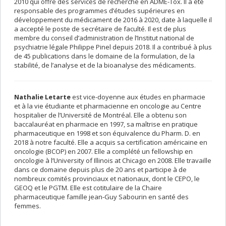
2010 qui offre des services de recherche en ADME-Tox. Il a été
responsable des programmes d’études supérieures en
développement du médicament de 2016 à 2020, date à laquelle il
a accepté le poste de secrétaire de faculté. Il est de plus
membre du conseil d’administration de l’Institut national de
psychiatrie légale Philippe Pinel depuis 2018. Il a contribué à plus
de 45 publications dans le domaine de la formulation, de la
stabilité, de l’analyse et de la bioanalyse des médicaments.
Nathalie Letarte
est vice-doyenne aux études en pharmacie
et à la vie étudiante et pharmacienne en oncologie au Centre
hospitalier de l’Université de Montréal. Elle a obtenu son
baccalauréat en pharmacie en 1997, sa maîtrise en pratique
pharmaceutique en 1998 et son équivalence du Pharm. D. en
2018 à notre faculté. Elle a acquis sa certification américaine en
oncologie (BCOP) en 2007. Elle a complété un fellowship en
oncologie à l’University of Illinois at Chicago en 2008. Elle travaille
dans ce domaine depuis plus de 20 ans et participe à de
nombreux comités provinciaux et nationaux, dont le CEPO, le
GEOQ et le PGTM. Elle est cotitulaire de la Chaire
pharmaceutique famille jean-Guy Sabourin en santé des
femmes.