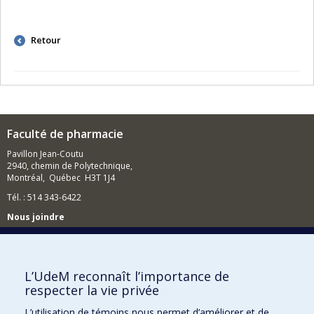
Retour
Faculté de pharmacie
Pavillon Jean-Coutu
2940, chemin de Polytechnique,
Montréal, Québec H3T 1J4
Tél. : 514 343-6422
Nous joindre
Nous trouver
L’UdeM reconnaît l’importance de
respecter la vie privée
Plan du site
L’utilisation de témoins nous permet d’améliorer et de