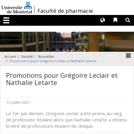
Passer
au
/
Faculté de pharmacie
contenu
Langues
Liens 
R
Menu
N
Accueil
Faculté
Nouvelles
Promotions pour Grégoire Leclair et Nathalie Letarte
Promotions pour Grégoire Leclair et
Nathalie Letarte
12 juillet 2021
Le 1er juin dernier, Grégoire Leclair a été promu au rang
de professeur titulaire alors que Nathalie Letarte a obtenu
le titre de professeure titulaire de clinique.