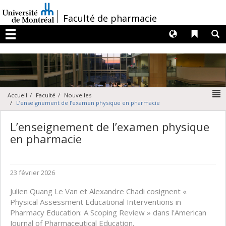
Passer
au
/
Faculté de pharmacie
contenu
Langues
Liens 
R
Menu
N
Accueil
Faculté
Nouvelles
L’enseignement de l’examen physique en pharmacie
L’enseignement de l’examen physique
en pharmacie
23 février 2026
Julien Quang Le Van et Alexandre Chadi cosignent «
Physical Assessment Educational Interventions in
Pharmacy Education: A Scoping Review » dans l'American
Journal of Pharmaceutical Education.