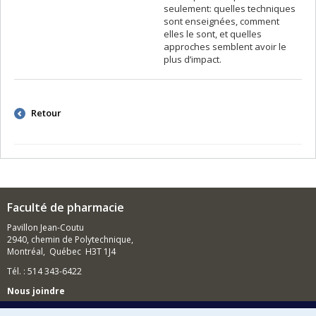
seulement: quelles techniques
sont enseignées, comment
elles le sont, et quelles
approches semblent avoir le
plus d’impact.
Retour
Faculté de pharmacie
Pavillon Jean-Coutu
2940, chemin de Polytechnique,
Montréal, Québec H3T 1J4
Tél. : 514 343-6422
Nous joindre
Nous trouver