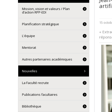
artif
Mission, vision et valeurs / Plan
d’action RPP-EDI
15 octob
Planification stratégique
« Extra
L'équipe
réponse
Mentorat
Autres partenaires académiques
Nouvelles
La Faculté recrute
Publications facultaires
Bibliothèque