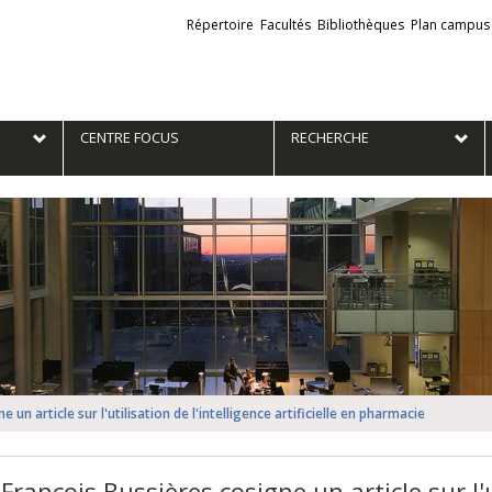
Liens
Répertoire
Facultés
Bibliothèques
Plan campus
externes
e
CENTRE FOCUS
RECHERCHE
 un article sur l'utilisation de l'intelligence artificielle en pharmacie
François Bussières cosigne un article sur l'u