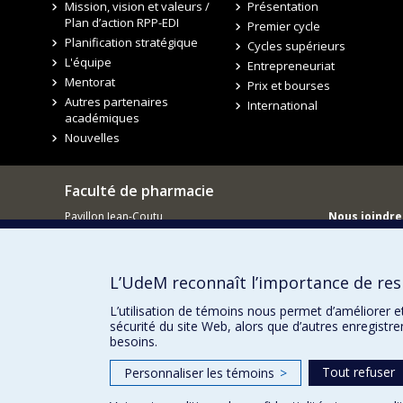
Mission, vision et valeurs /
Présentation
Plan d’action RPP-EDI
Premier cycle
Planification stratégique
Cycles supérieurs
L'équipe
Entrepreneuriat
Mentorat
Prix et bourses
Autres partenaires
International
académiques
Nouvelles
Faculté de pharmacie
Pavillon Jean-Coutu
Nous joindre
2940, chemin de Polytechnique,
Nous trouve
Montréal, Québec H3T 1J4
Tél. : 514 343-6422
L’UdeM reconnaît l’importance de resp
L’utilisation de témoins nous permet d’améliorer e
sécurité du site Web, alors que d’autres enregistr
besoins.
Tout refuser
Personnaliser les témoins
>