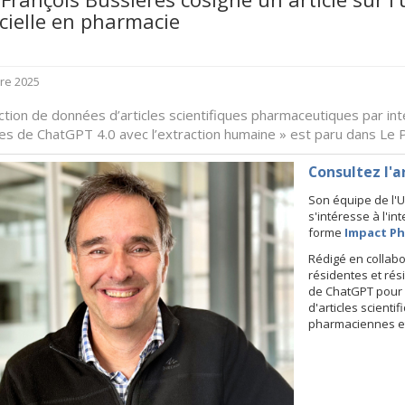
icielle en pharmacie
re 2025
ction de données d’articles scientifiques pharmaceutiques par intel
s de ChatGPT 4.0 avec l’extraction humaine » est paru dans Le Ph
Consultez l'a
Son équipe de l'
s'intéresse à l'in
forme
Impact P
Rédigé en collabo
résidentes et rési
de ChatGPT pour 
d'articles scienti
pharmaciennes e