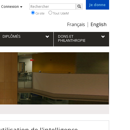
Je donne
Rechercher
Connexion
Rechercher
Ce site
Tout UdeM
Choix
Français
English
de
la
DIPLÔMÉS
DONS ET
langue
PHILANTHROPIE
tilisation de l'intelligence