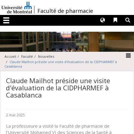
Passer
au
/
Faculté de pharmacie
contenu
Langues
Liens 
R
Menu
N
Accueil
Faculté
Nouvelles
Claude Mailhot préside une visite d'évaluation de la CIDPHARMEF à
Casablanca
Claude Mailhot préside une visite
d'évaluation de la CIDPHARMEF à
Casablanca
2 mai 2025
La professeure a visité la Faculté de pharmacie de
l’Université Mohamed VI des Sciences de la Santé à