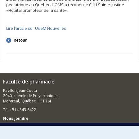
pédiatrique au Québec. L'OMS a reconnu le CHU Sainte-Justine
«Hôpital promoteur de la santé».
Lire l’article sur UdeM Nouvelles
Retour
Faculté de pharmacie
Pavillon Jean-Coutu
2940, chemin de Polytechnique,
Montréal, Québec H3T 1J4
Tél. : 514 343-6422
Nous joindre
Nous trouver