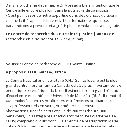
Dans la prochaine décennie, le Dr Moreau a bien l'intention que le
Centre aille encore plus loin dans la poursuite de sa mission.
«C'est par l'essor de notre expertise dans des créneaux d'avenir,
comme la thérapie cellulaire et la bioinformatique, que nous
parviendrons à prévenir et à guérir plus de maladies», a-t-il ajouté.
Le Centre de recherche du CHU Sainte-Justine | 40 ans de
recherche en cinq portraits
(Vidéo, 21 mn)
Source :
Centre de recherche du CHU Sainte-Justine
À propos du CHU Sainte-Justine
Le Centre hospitalier universitaire (CHU) Sainte-Justine est le plus
grand centre mère-enfant au Canada et le 2e plus important centre
pédiatrique en Amérique du Nord. Il est membre du grand réseau
d'excellence en santé de l'Université de Montréal (RUIS). Il compte 5
664 employés dont 1 578 infirmiers et infirmières auxiliaires et 1
117 professionnels en soins, 502 médecins, dentistes et
pharmaciens, 822 résidents et plus de 200 chercheurs, 300
bénévoles, 3 400 stagiaires et étudiants de toutes disciplines. Le
CHUSJ comprend 484 lits dont 35 au Centre de réadaptation Marie
Enfant (CRME), seul centre dédié exclusivement à la réadaptation