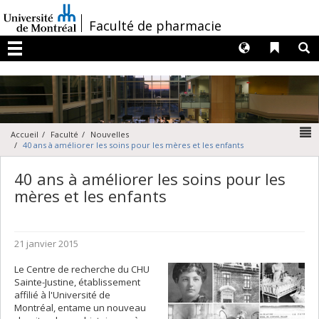
Passer
au
/
Faculté de pharmacie
contenu
Langues
Liens 
R
Menu
N
Accueil
Faculté
Nouvelles
40 ans à améliorer les soins pour les mères et les enfants
40 ans à améliorer les soins pour les
mères et les enfants
21 janvier 2015
Le Centre de recherche du CHU
Sainte-Justine, établissement
affilié à l'Université de
Montréal, entame un nouveau