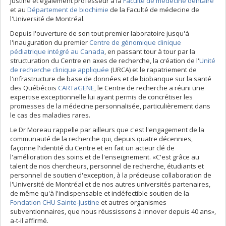
Justine et également professeur à la
Faculté de médecine dentaire
et au
Département de biochimie
de la Faculté de médecine de
l'Université de Montréal.
Depuis l'ouverture de son tout premier laboratoire jusqu'à
l'inauguration du premier
Centre de génomique clinique
pédiatrique intégré au Canada
, en passant tour à tour par la
structuration du Centre en axes de recherche, la création de l'
Unité
de recherche clinique appliquée
(URCA) et le rapatriement de
l'infrastructure de base de données et de biobanque sur la santé
des Québécois
CARTaGENE
, le Centre de recherche a réuni une
expertise exceptionnelle lui ayant permis de concrétiser les
promesses de la médecine personnalisée, particulièrement dans
le cas des maladies rares.
Le Dr Moreau rappelle par ailleurs que c'est l'engagement de la
communauté de la recherche qui, depuis quatre décennies,
façonne l'identité du Centre et en fait un acteur clé de
l'amélioration des soins et de l'enseignement. «C'est grâce au
talent de nos chercheurs, personnel de recherche, étudiants et
personnel de soutien d'exception, à la précieuse collaboration de
l'Université de Montréal et de nos autres universités partenaires,
de même qu'à l'indispensable et indéfectible soutien de la
Fondation CHU Sainte-Justine
et autres organismes
subventionnaires, que nous réussissons à innover depuis 40 ans»,
a-t-il affirmé.