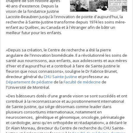
chapitre de son histoire après
40 ans d'existence. Depuis la
vision de la fondatrice Justine
Lacoste-Beaubien jusqu'à l'innovation de pointe d'aujourd'hui, la
recherche à Sainte-Justine transforme depuis 1974 les soins mère-
enfant au Québec, au Canada et à l'étranger afin de bâtir un
meilleur futur pour les enfants.
«Depuis sa création, le Centre de recherche a été la pierre
angulaire de l'innovation biomédicale. Il a révolutionné les soins de
santé aux nourrissons, aux enfants, aux adolescents et aux mères
d'hier et d'aujourd'hui et a contribué à faire de Sainte-Justine le
fleuron que nous connaissons», souligne le Dr Fabrice Brunet,
directeur général du
CHU Sainte-Justine
et professeur au
Département de pédiatrie
de la
Faculté de médecine
de
l'Université de Montréal.
«Des bâtisseurs dotés d'une grande vision se sont succédés et ont
contribué à la reconnaissance et au positionnement international
de Sainte-Justine, qui siège désormais comme leader dans
plusieurs consortiums internationaux, notamment en
neurosciences, génétique et génomique, oncologie, périnatalogie
et cardiologie, ainsi qu'en orthopédie et réadaptation», a déclaré le
Dr Alain Moreau, directeur du Centre de recherche du CHU Sainte-