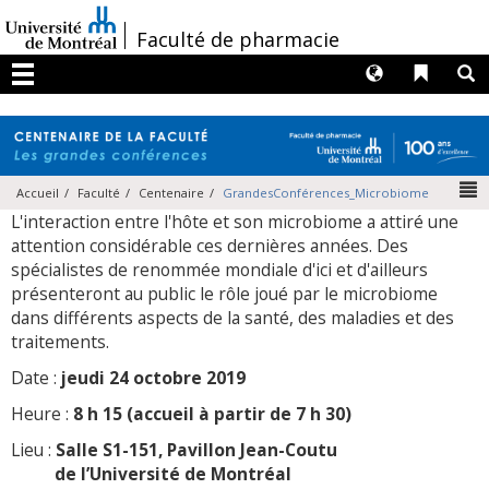
Passer
au
/
Faculté de pharmacie
contenu
Langues
Liens 
R
Menu
N
Accueil
Faculté
Centenaire
GrandesConférences_Microbiome
L'interaction entre l'hôte et son microbiome a attiré une
attention considérable ces dernières années. Des
spécialistes de renommée mondiale d'ici et d'ailleurs
présenteront au public le rôle joué par le microbiome
dans différents aspects de la santé, des maladies et des
traitements.
Date :
jeudi 24 octobre 2019
Heure :
8 h 15 (accueil à partir de 7 h 30)
Lieu :
Salle S1-151,
Pavillon Jean-Coutu
de l’Université de Montréal