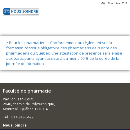
MAJ : 21 octobre 2019
* Pour les pharmaciens : Conformément au règlement sur la
formation continue obligatoire des pharmaciens de l’Ordre des
pharmaciens du Québec, une attestation de présence sera émise
aux participants ayant assisté à au moins 90 % de la durée de la
journée de formation.
Faculté de pharmacie
Pavillon Jean-Coutu
2940, chemin de Polytechnique,
Montréal, Québec H3T 1J4
Tél. : 514 343-6422
Nous joindre