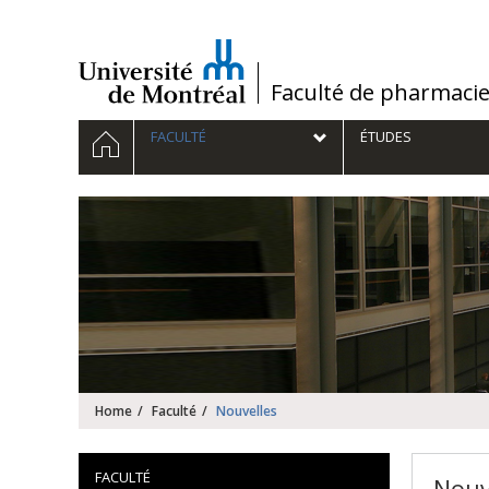
Passer
au
contenu
/
Faculté de pharmaci
Navigation
HOME
FACULTÉ
ÉTUDES
principale
Home
Faculté
Nouvelles
FACULTÉ
Nouv