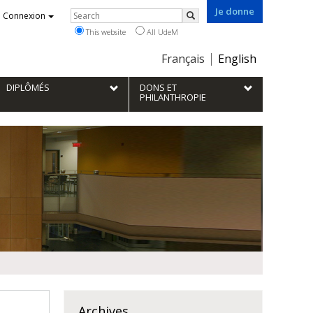
Je donne
Rechercher
Connexion
Search
This website
All UdeM
Choix
Français
English
de
la
DIPLÔMÉS
DONS ET
langue
PHILANTHROPIE
Archives