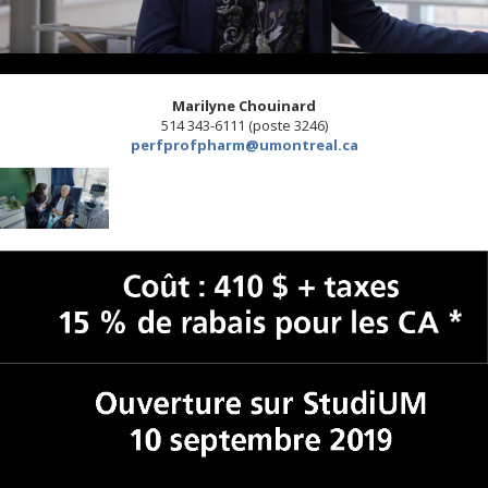
Marilyne Chouinard
514 343-6111 (poste 3246)
perfprofpharm@umontreal.ca