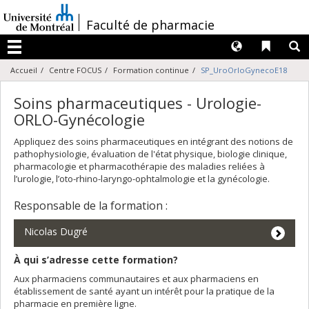
Passer
au
/
Faculté de pharmacie
contenu
Langues
Liens 
R
Menu
Accueil
Centre FOCUS
Formation continue
SP_UroOrloGynecoE18
Soins pharmaceutiques - Urologie-
ORLO-Gynécologie
Appliquez des soins pharmaceutiques en intégrant des notions de
pathophysiologie, évaluation de l'état physique, biologie clinique,
pharmacologie et pharmacothérapie des maladies reliées à
l’urologie, l’oto-rhino-laryngo-ophtalmologie et la gynécologie.
Responsable de la formation :
Nicolas Dugré
À qui s’adresse cette formation?
Aux pharmaciens communautaires et aux pharmaciens en
établissement de santé ayant un intérêt pour la pratique de la
pharmacie en première ligne.