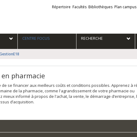
Liens
Répertoire
Facultés
Bibliothèques
Plan campus
externes
e
CENTRE FOCUS
RECHERCHE
GestionE18
e en pharmacie
e se financer aux meilleurs coûts et conditions possibles. Apprenez à ré
domaine de la pharmacie, comme l'agrandissement de votre pharmacie ou
 mieux informé à propos de l'achat, la vente, le démarrage d’entreprise, 
ssus d’acquisition.