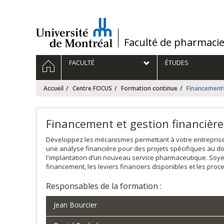
Passer
au
contenu
/
Faculté de pharmaci
Navigation
ACCUEIL
FACULTÉ
ÉTUDES
principale
Accueil
Centre FOCUS
Formation continue
Financement
Financement et gestion financièr
Développez les mécanismes permettant à votre entreprise d
une analyse financière pour des projets spécifiques au 
l'implantation d’un nouveau service pharmaceutique. Soyez
financement, les leviers financiers disponibles et les proce
Responsables de la formation :
Jean Bourcier