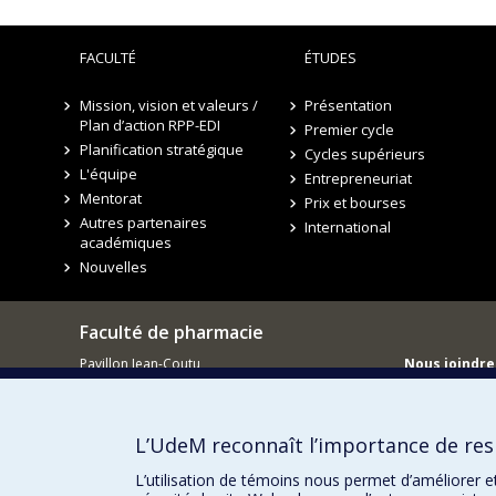
FACULTÉ
ÉTUDES
Mission, vision et valeurs /
Présentation
Plan d’action RPP-EDI
Premier cycle
Planification stratégique
Cycles supérieurs
L'équipe
Entrepreneuriat
Mentorat
Prix et bourses
Autres partenaires
International
académiques
Nouvelles
Faculté de pharmacie
Pavillon Jean-Coutu
Nous joindre
2940, chemin de Polytechnique,
Nous trouve
Montréal, Québec H3T 1J4
Tél. : 514 343-6422
L’UdeM reconnaît l’importance de resp
L’utilisation de témoins nous permet d’améliorer e