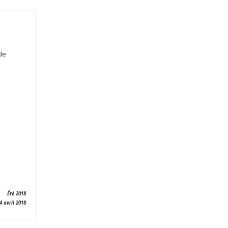
de
Été 2018
4 avril
2018