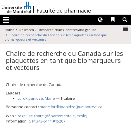
Passer
au
/
Faculté de pharmacie
contenu
Langues
Liens 
R
Menu
N
Home
Research
Research chairs, centres and groups
Chaire de recherche du Canada sur les plaquettes en tant que
biomarqueurs et vecteurs
Chaire de recherche du Canada sur les
plaquettes en tant que biomarqueurs
et vecteurs
Chaire de recherche du Canada
Leaders:
Lordkipanidzé
, Marie
— Titulaire
Personne contact :
marie.lordkipanidze@umontreal.ca
Web :
Page Facultaire (départementale, école)
Information :
514 343-6111 #15207